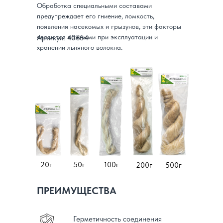
Обработка специальными составами
предупреждает его гниение, ломкость,
появления насекомых и грызунов, эти факторы
являются важными при эксплуатации и
Артикул: 40854
хранении льняного волокна.
20г
50г
100г
200г
500г
ПРЕИМУЩЕСТВА
Герметичность соединения