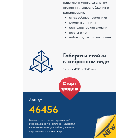
надежного монтажа систем
отопления, водоснабжения и
канализации:
анаэробные герметики
фумленты и нити
сантехнические смазки
пасты и лен
добавки для теплого пола
Габариты стойки
в собранном виде:
1730 х 420 х 350 мм
Артикул
46456
Количество стендов ограничено!
Информацию по наличию и условиям
предоставления уточняйте у Вашего
персонального менеджера