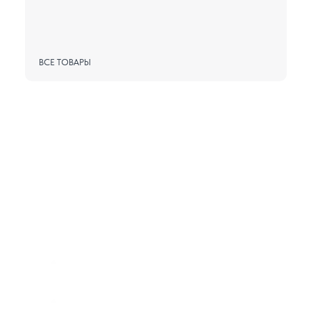
ВСЕ ТОВАРЫ
ПОЛУЧИТЕ БЕСПЛАТНЫЙ
ПРОБНИК НАШЕЙ
ПРОДУКЦИИ
Лично протестируйте
качество нашей продукции
Сделайте заказ новинок!