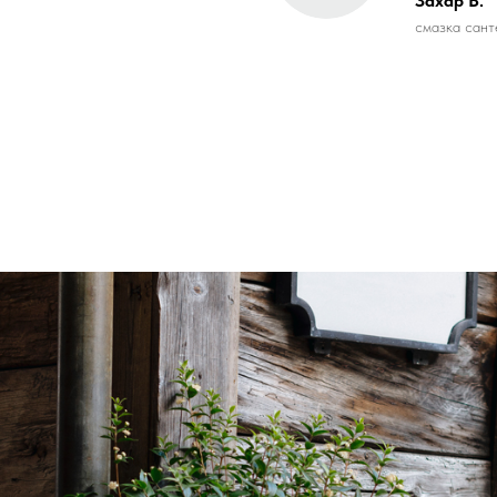
Захар В.
смазка сант