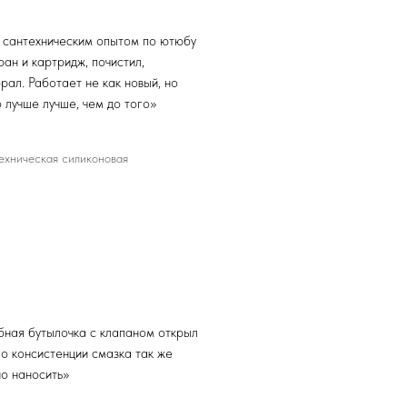
 сантехническим опытом по ютюбу
ан и картридж, почистил,
рал. Работает не как новый, но
 лучше лучше, чем до того»
ехническая силиконовая
бная бутылочка с клапаном открыл
По консистенции смазка так же
но наносить»