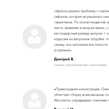
«Удалось решить проблему с подт
сифоном, которая не решалась си
герметиком. По консистенции как з
паста, применил в выпуске ванны, у
нестандартный размер выпуска + с
коррозия на выпускном патрубке. п
смазку, она заполнила все полости,
устранена»
Дмитрий В.
смазка сантехническая силиконовая
«
Превосходная консистенция
.
Очен
облегчает сборку всевозможных со
Абсолютно оправдывает описание 