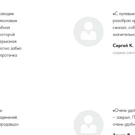
екающим
«
С нулевым
ликоновым
разобрал кр
убная
смазал, соб
 которой
значительно
ерьезная
Сергей К.
лотно забил
смазка сант
 протечка
ь
«
Очень удо
единений.
– закрыл. 
продавца»
очень удоб