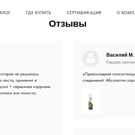
АЛОГ
ГДЕ КУПИТЬ
СЕРТИФИКАЦИЯ
О КОМП
Отзывы
Василий М.
Смазка санте
которая не решалась
«
Превосходная консистенц
я паста, применил в
соединений. Абсолютно опр
уска + серьезная коррозия
олнила все полости,