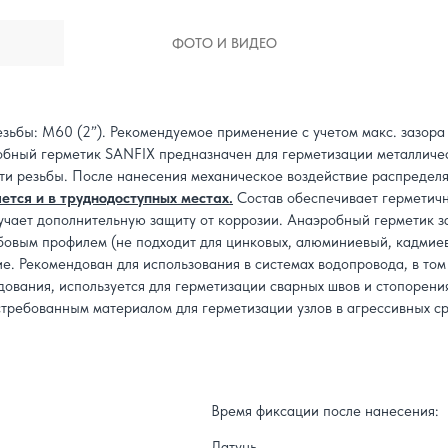
ФОТО И ВИДЕО
зьбы: M60 (2”). Рекомендуемое применение с учетом макс. зазора
бный герметик SANFIX предназначен для герметизации металлическ
и резьбы. После нанесения механическое воздействие распределя
ется и в труднодоступных местах.
Состав обеспечивает герметично
учает дополнительную защиту от коррозии. Анаэробный герметик з
бовым профилем (не подходит для цинковых, алюминиевый, кадмиевы
 Рекомендован для использования в системах водопровода, в том ч
ования, используется для герметизации сварных швов и стопорени
остребованным материалом для герметизации узлов в агрессивных 
Время фиксации после нанесения:
Латунь