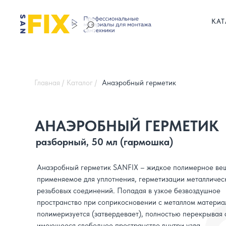
КАТ
Главная /
Каталог /
Анаэробный герметик
АНАЭРОБНЫЙ ГЕРМЕТИК
разборный, 50 мл (гармошка)
Анаэробный герметик SANFIX – жидкое полимерное вещ
применяемое для уплотнения, герметизации металличес
резьбовых соединений. Попадая в узкое безвоздушное
пространство при соприкосновении с металлом материа
полимеризуется (затвердевает), полностью перекрывая 
имеющееся свободное пространство внутри узла.