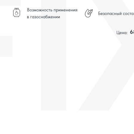
Возможность применения
Безопасный соста
в газоснабжении
6
Цена: