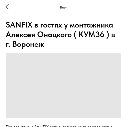
Блог
SANFIX в гостях у монтажника
Алексея Онацкого ( КУМ36 ) в
г. Воронеж
Привет, друзья!SANFIX запускает серию видеороликов с